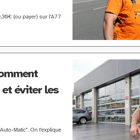
0€ (ou payer) sur l'A77
 comment
et éviter les
Auto-Matic". On t'explique