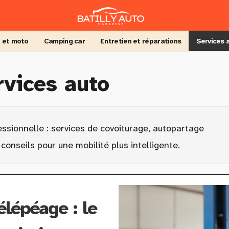
 et moto
Camping car
Entretien et réparations
Services 
rvices auto
essionnelle : services de covoiturage, autopartage
conseils pour une mobilité plus intelligente.
élépéage : le