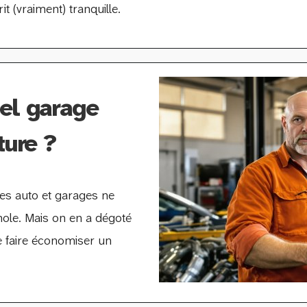
t (vraiment) tranquille.
uel garage
ture ?
res auto et garages ne
gnole. Mais on en a dégoté
te faire économiser un