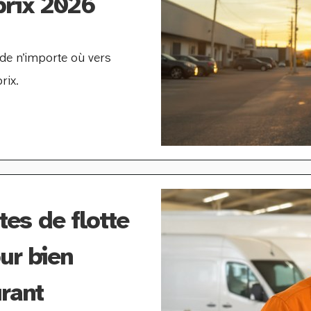
prix 2026
 de n’importe où vers
rix.
es de flotte
ur bien
urant