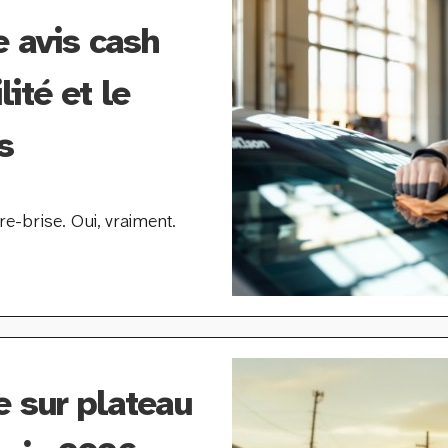
e avis cash
lité et le
s
e-brise. Oui, vraiment.
e sur plateau