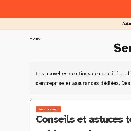
Skip
to
main
content
Auto
You
Home
Se
are
here
Les nouvelles solutions de mobilité prof
d'entreprise et assurances dédiées. Des 
Services auto
Conseils et astuces t