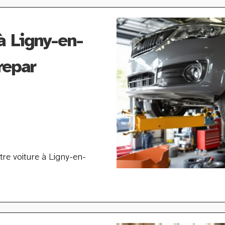
à Ligny-en-
repar
tre voiture à Ligny-en-