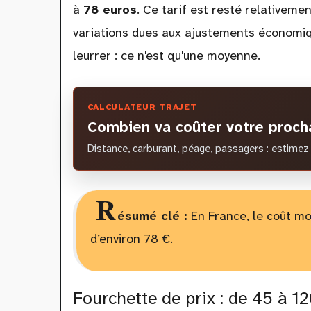
à
78 euros
. Ce tarif est resté relativem
variations dues aux ajustements économique
leurrer : ce n'est qu'une moyenne.
CALCULATEUR TRAJET
Combien va coûter votre procha
Distance, carburant, péage, passagers : estimez 
R
ésumé clé :
En France, le coût mo
d’environ 78 €.
Fourchette de prix : de 45 à 1