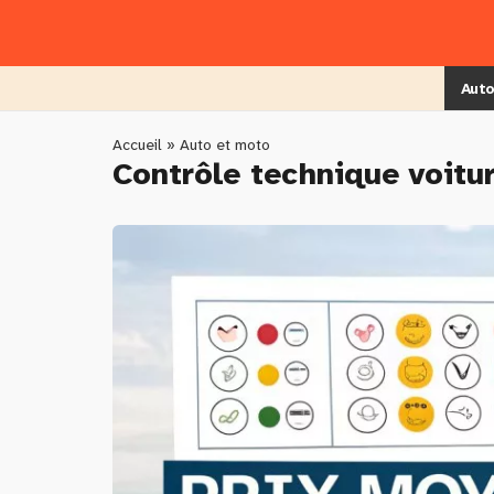
Skip
to
main
content
Auto
You
Accueil
»
Auto et moto
Contrôle technique voitur
are
here