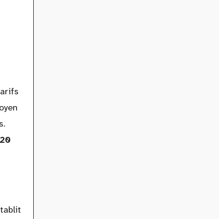
arifs
moyen
s.
120
tablit