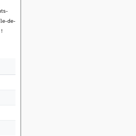
uts-
Île-de-
 !