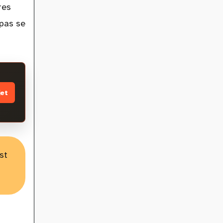
res
 pas se
jet
st