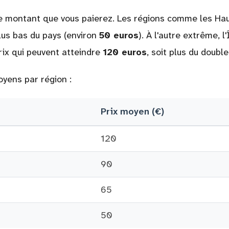
le montant que vous paierez. Les régions comme les Ha
lus bas du pays (environ
50 euros
). À l'autre extrême, l'
rix qui peuvent atteindre
120 euros
, soit plus du double
oyens par région :
Prix moyen (€)
120
90
65
50