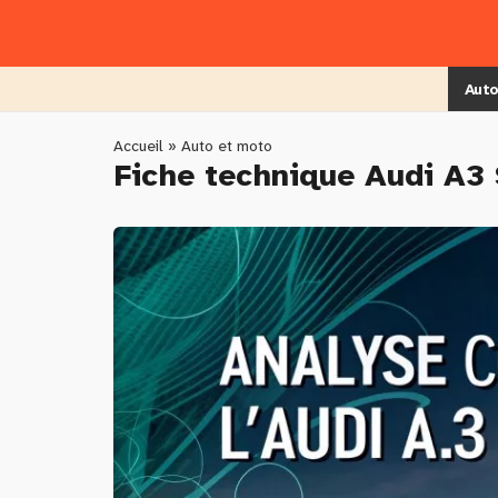
Skip
to
main
content
Auto
You
Accueil
»
Auto et moto
Fiche technique Audi A3
are
here