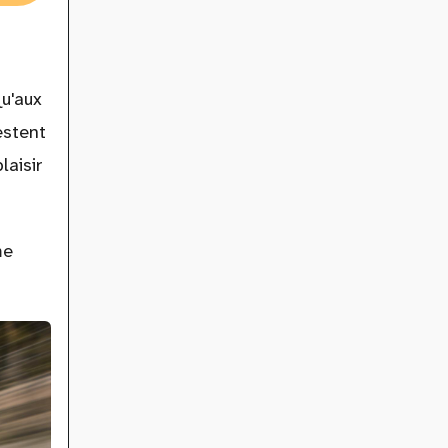
u'aux
estent
laisir
me