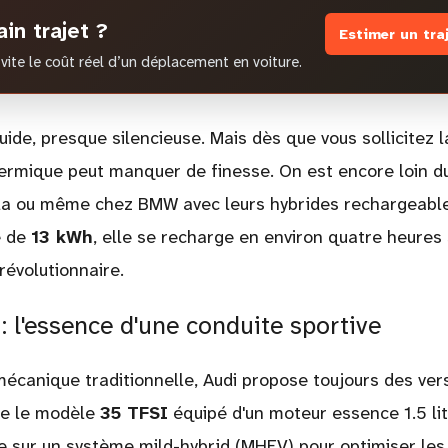
in trajet ?
Estimer un tra
vite le coût réel d’un déplacement en voiture.
uide, presque silencieuse. Mais dès que vous sollicitez l
ermique peut manquer de finesse. On est encore loin d
esla ou même chez BMW avec leurs hybrides rechargeable
e de
13 kWh
, elle se recharge en environ quatre heures 
révolutionnaire.
 l'essence d'une conduite sportive
 mécanique traditionnelle, Audi propose toujours des ver
le le modèle
35 TFSI
équipé d'un moteur essence 1.5 li
ie sur un système mild-hybrid (MHEV) pour optimiser les