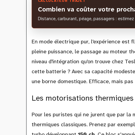
CALCULATEUR TRAJET
Combien va coûter votre procha
Distance, carburant, péage, passagers : estimez 
En mode électrique pur, l'expérience est fl
pleine puissance, le passage au moteur th
niveau d'intégration qu'on trouve chez T
cette batterie ? Avec sa capacité modest
une borne domestique. Efficace, mais pas 
Les motorisations thermiques :
Pour les puristes qui ne jurent que par la
thermiques classiques. Prenez par exemp
turbo développant
150 ch
. Ce bloc s'appu