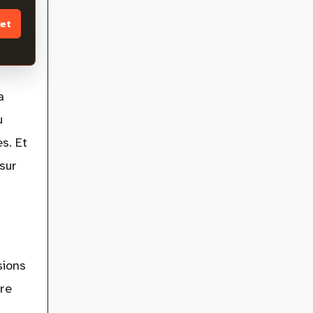
jet
a
u
s. Et
sur
sions
tre