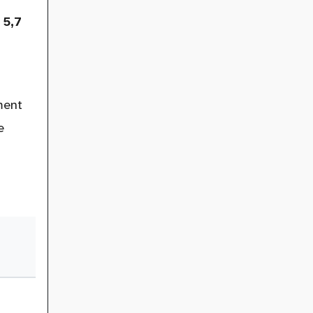
e
5,7
ment
e