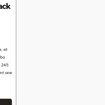
ack
, et
rbo
e 245
ant une