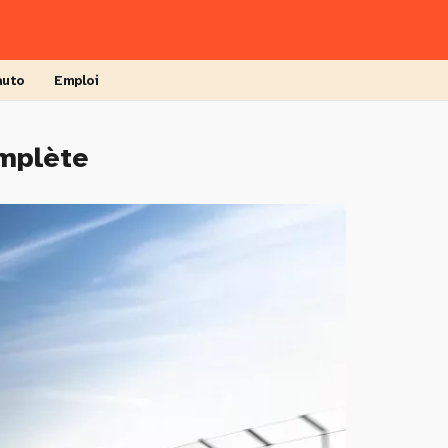
auto
Emploi
omplète