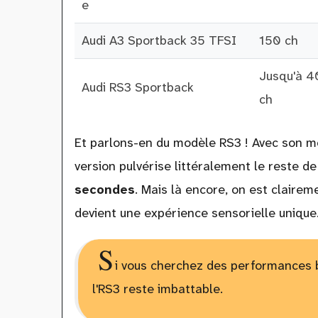
e
Audi A3 Sportback 35 TFSI
150 ch
Jusqu'à 
Audi RS3 Sportback
ch
Et parlons-en du modèle RS3 ! Avec son mo
version pulvérise littéralement le reste 
secondes
. Mais là encore, on est claire
devient une expérience sensorielle unique
S
i vous cherchez des performances b
l'RS3 reste imbattable.