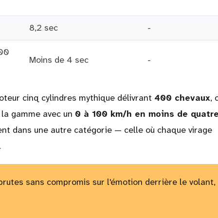
8,2 sec
-
400
Moins de 4 sec
-
teur cinq cylindres mythique délivrant
400 chevaux
, 
de la gamme avec un
0 à 100 km/h en moins de quatr
ment dans une autre catégorie — celle où chaque virage
.
rutes sans compromis sur l'émotion derrière le volant,