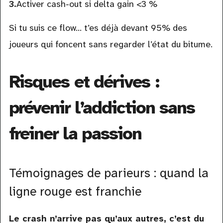
Activer cash-out si delta gain <3 %
Si tu suis ce flow… t’es déjà devant 95% des
joueurs qui foncent sans regarder l’état du bitume.
Risques et dérives :
prévenir l’addiction sans
freiner la passion
Témoignages de parieurs : quand la
ligne rouge est franchie
Le crash n’arrive pas qu’aux autres, c’est du