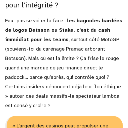
pour l’intégrité ?
Faut pas se voiler la face :
les bagnoles bardées
de logos Betsson ou Stake, c’est du cash
immédiat pour les teams
, surtout côté MotoGP
(souviens-toi du carénage Pramac arborant
Betsson). Mais où est la limite ? Ça frise le rouge
quand une marque de jeu finance direct le
paddock… parce qu’après, qui contrôle quoi ?
Certains insiders dénoncent déjà le « flou éthique
» autour des deals massifs–le spectateur lambda
est censé y croire ?
« L’argent des casinos peut propulser une