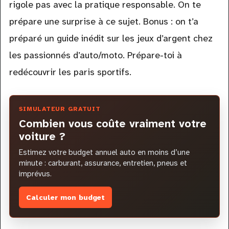
rigole pas avec la pratique responsable. On te
prépare une surprise à ce sujet. Bonus : on t’a
préparé un guide inédit sur les jeux d’argent chez
les passionnés d’auto/moto. Prépare-toi à
redécouvrir les paris sportifs.
SIMULATEUR GRATUIT
Combien vous coûte vraiment votre
voiture ?
Estimez votre budget annuel auto en moins d’une
minute : carburant, assurance, entretien, pneus et
imprévus.
Calculer mon budget