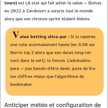
tours)
est LA stat qui fait péter la value — Bottas
en 2022 à Zandvoort a surpris tout le monde
alors que ses chronos sprint étaient bidons.
V
alue betting ultra-pur :
Si tu repères
une cote anormalement haute (ex: 6.50 sur
Norris top 3 alors que ses datas long-run
sont dans le vert), tu fonces. L’adrénaline
pure — pas besoin d’être devin, juste de lire
les chiffres mieux que l’algorithme du
bookmaker.
Anticiper météo et configuration de