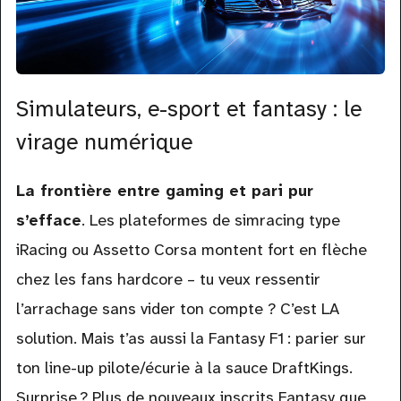
Simulateurs, e-sport et fantasy : le
virage numérique
La frontière entre gaming et pari pur
s’efface
. Les plateformes de simracing type
iRacing ou Assetto Corsa montent fort en flèche
chez les fans hardcore – tu veux ressentir
l’arrachage sans vider ton compte ? C’est LA
solution. Mais t’as aussi la Fantasy F1 : parier sur
ton line-up pilote/écurie à la sauce DraftKings.
Surprise ? Plus de nouveaux inscrits Fantasy que