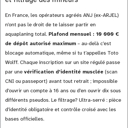
En France, les opérateurs agréés ANJ (ex-ARJEL)
n’ont pas le droit de te laisser partir en
aquaplaning total.
Plafond mensuel : 10 000 €
de dépôt autorisé maximum
– au-delà c’est
blocage automatique, même si tu t’appelles Toto
Wolff. Chaque inscription sur un site régulé passe
par une
vérification d’identité musclée
(scan
CNI ou passeport) avant tout retrait ; impossible
d’ouvrir un compte à 16 ans ou d’en ouvrir dix sous
différents pseudos. Le filtrage? Ultra-serré : pièce
d’identité obligatoire et contrôle croisé avec les
bases officielles.