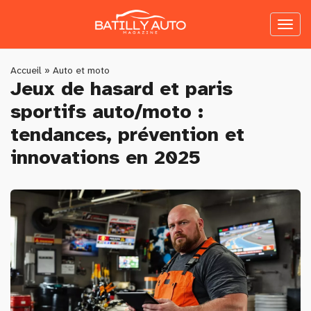
Skip
to
Toggl
main
naviga
content
You
Accueil
»
Auto et moto
Jeux de hasard et paris
are
sportifs auto/moto :
here
tendances, prévention et
innovations en 2025