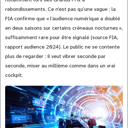
rebondissements. Ce n’est pas qu’une vague : la
FIA confirme que « l’audience numérique a doublé
en deux saisons sur certains créneaux nocturnes »,
suffisamment rare pour être signalé (source FIA,
rapport audience 2024). Le public ne se contente
plus de regarder : il veut vibrer seconde par
seconde, miser au millième comme dans un vrai
cockpit.