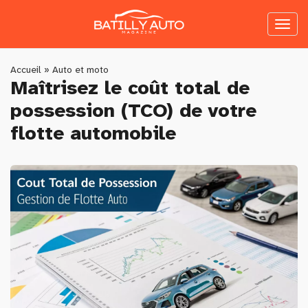
Skip
to
Toggl
main
naviga
content
You
Accueil
»
Auto et moto
Maîtrisez le coût total de
are
possession (TCO) de votre
here
flotte automobile