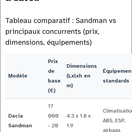
Tableau comparatif : Sandman vs
principaux concurrents (prix,
dimensions, équipements)
Prix
Dimensions
de
Équipemen
Modèle
(Lxlxh en
base
standards
m)
(€)
17
Climatisatio
Dacia
000
4.3 x 1.8 x
ABS, ESP,
Sandman
- 20
1.9
airbags