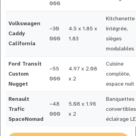
000
Kitchenette
Volkswagen
~30
4.5 x 1.85 x
intégrée,
Caddy
000
1.83
sièges
California
modulables
Ford Transit
Cuisine
~55
4.97 x 2.08
Custom
complète,
000
x 2
Nugget
espace nuit
Renault
Banquettes
~48
5.08 x 1.96
Trafic
convertibles
000
x 2
SpaceNomad
éclairage L