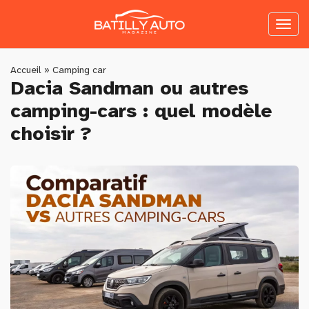
Skip
to
Toggl
main
naviga
content
You
Accueil
»
Camping car
Dacia Sandman ou autres
are
camping-cars : quel modèle
here
choisir ?