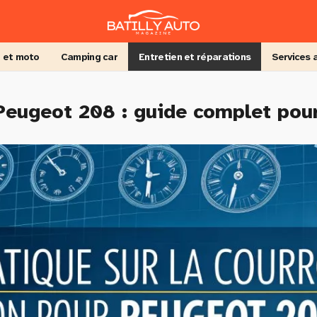
 et moto
Camping car
Entretien et réparations
Services 
 Peugeot 208 : guide complet pou