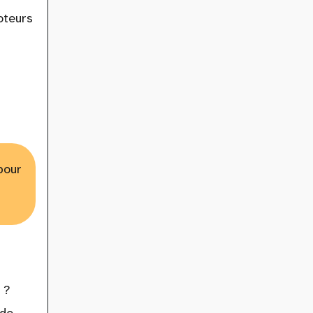
oteurs
pour
 ?