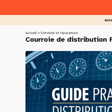
Skip
to
main
content
Auto
You
Accueil
»
Entretien et réparations
Courroie de distribution
are
here