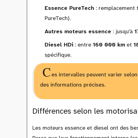
Essence PureTech
: remplacement 
PureTech).
Autres moteurs essence
: jusqu'à
1
Diesel HDi
: entre
160 000 km
et
1
spécifique.
C
es intervalles peuvent varier selo
des informations précises.
Différences selon les motorisat
Les moteurs essence et diesel ont des bes