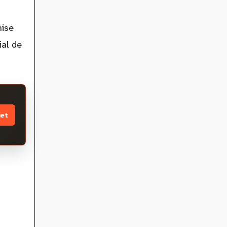
nise
ial de
jet