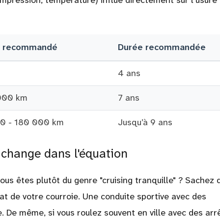
mpression, température) influe directement sur l’usure
e recommandé
Durée recommandée
4 ans
 000 km
7 ans
00 - 180 000 km
Jusqu’à 9 ans
 change dans l'équation
ous êtes plutôt du genre "cruising tranquille" ? Sachez 
tat de votre courroie. Une conduite sportive avec des
. De même, si vous roulez souvent en ville avec des arr