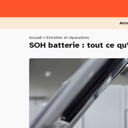
Skip
to
main
content
Auto
You
Accueil
»
Entretien et réparations
SOH batterie : tout ce qu
are
here