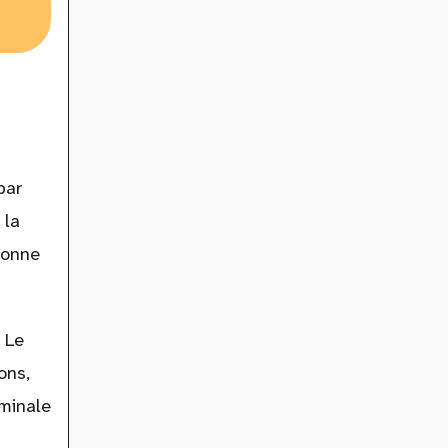
par
 la
sonne
 Le
ons,
ominale