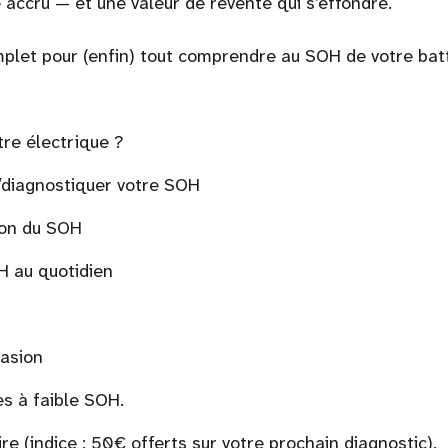
accru — et une valeur de revente qui s’effondre.
mplet pour (enfin) tout comprendre au SOH de votre batt
tre électrique ?
/diagnostiquer votre SOH
ion du SOH
H au quotidien
casion
es à faible SOH.
re (indice : 50€ offerts sur votre prochain diagnostic).