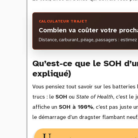
CALCULATEUR TRAJET
Combien va coûter votre procha
Distance, carburant, péage, passagers : estimez 
Qu’est-ce que le SOH d’u
expliqué)
Vous pensiez tout savoir sur les batteries 
trucs : le
SOH
ou
State of Health
, c’est le
affiche un
SOH à 100%
, c’est pas juste 
le démarrage d’un dragster flambant neuf, 
U