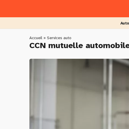
Skip
to
main
content
Auto
You
Accueil
»
Services auto
CCN mutuelle automobile 
are
here