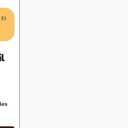
 Et
l
les