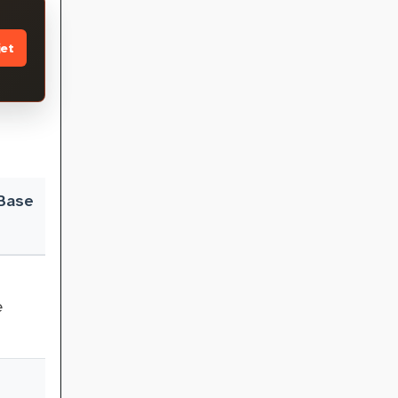
jet
Base
e