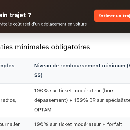
in trajet ?
Estimer un tra
vite le coût réel d’un déplacement en voiture.
ties minimales obligatoires
emples
Niveau de remboursement minimum (
SS)
100% sur ticket modérateur (hors
 radios,
dépassement) + 150% BR sur spécialist
OPTAM
journalier
100% sur ticket modérateur + forfait