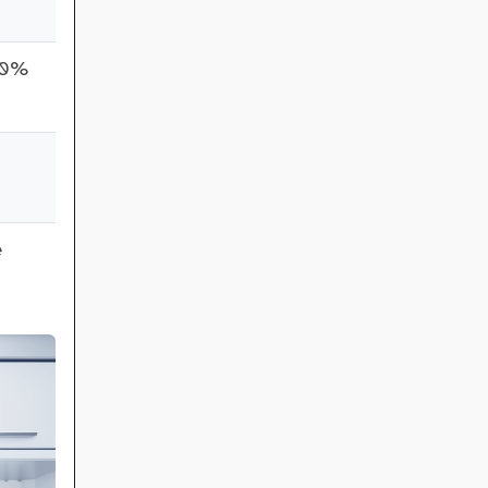
00%
e