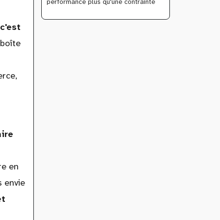
performance plus qu'une contrainte
c'est
 boîte
erce,
ire
re en
s envie
et