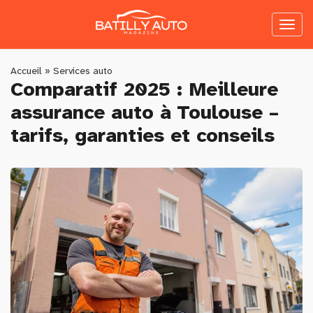
Skip
to
Toggl
main
naviga
content
You
Accueil
»
Services auto
Comparatif 2025 : Meilleure
are
assurance auto à Toulouse –
here
tarifs, garanties et conseils