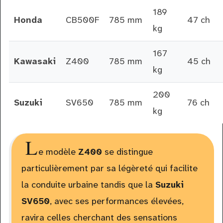
189
Honda
CB500F
785 mm
47 ch
kg
167
Kawasaki
Z400
785 mm
45 ch
kg
200
Suzuki
SV650
785 mm
76 ch
kg
L
e modèle
Z400
se distingue
particulièrement par sa légèreté qui facilite
la conduite urbaine tandis que la
Suzuki
SV650
, avec ses performances élevées,
ravira celles cherchant des sensations