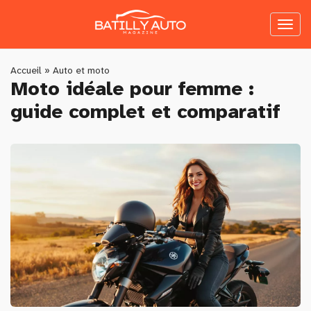
Skip
to
Toggl
main
naviga
content
You
Accueil
»
Auto et moto
Moto idéale pour femme :
are
guide complet et comparatif
here