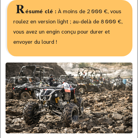
R
ésumé clé :
À moins de 2 000 €, vous
roulez en version light ; au-delà de 8 000 €,
vous avez un engin conçu pour durer et
envoyer du lourd !