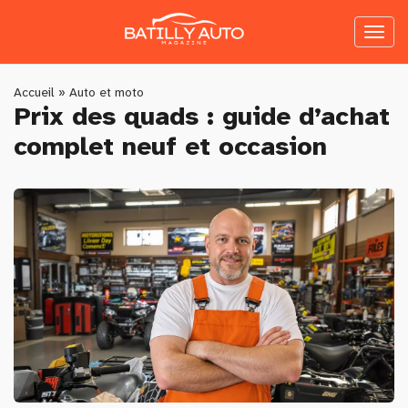
Skip
to
Toggl
main
naviga
content
You
Accueil
»
Auto et moto
Prix des quads : guide d’achat
are
complet neuf et occasion
here