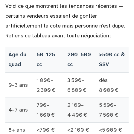
Voici ce que montrent les tendances récentes —
certains vendeurs essaient de gonfler
artificiellement la cote mais personne n’est dupe.
Retiens ce tableau avant toute négociation :
Âge du
50–125
200–500
>500 cc &
quad
cc
cc
SSV
1 000–
3 500–
dès
0–3 ans
2 300 €
6 800 €
8 000 €
700–
2 100–
5 500–
4–7 ans
1 600 €
4 400 €
7 500 €
8+ ans
<700 €
<2 100 €
<5 000 €