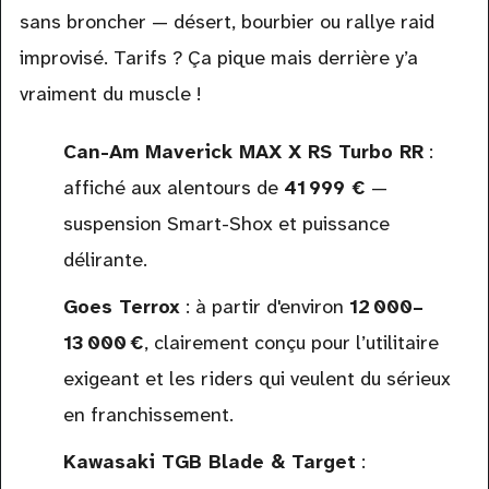
sans broncher — désert, bourbier ou rallye raid
improvisé. Tarifs ? Ça pique mais derrière y’a
vraiment du muscle !
Can-Am Maverick MAX X RS Turbo RR
:
affiché aux alentours de
41 999 €
—
suspension Smart-Shox et puissance
délirante.
Goes Terrox
: à partir d'environ
12 000–
13 000 €
, clairement conçu pour l’utilitaire
exigeant et les riders qui veulent du sérieux
en franchissement.
Kawasaki TGB Blade & Target
: