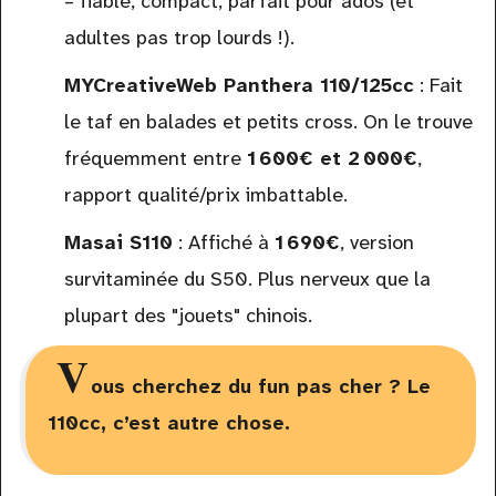
– fiable, compact, parfait pour ados (et
adultes pas trop lourds !).
MYCreativeWeb Panthera 110/125cc
: Fait
le taf en balades et petits cross. On le trouve
fréquemment entre
1 600€ et 2 000€
,
rapport qualité/prix imbattable.
Masai S110
: Affiché à
1 690€
, version
survitaminée du S50. Plus nerveux que la
plupart des "jouets" chinois.
V
ous cherchez du fun pas cher ? Le
110cc, c’est autre chose.