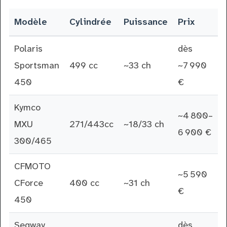
Modèle
Cylindrée
Puissance
Prix
Polaris
dès
Sportsman
499 cc
~33 ch
~7 990
450
€
Kymco
~4 800–
MXU
271/443cc
~18/33 ch
6 900 €
300/465
CFMOTO
~5 590
CForce
400 cc
~31 ch
€
450
Segway
dès