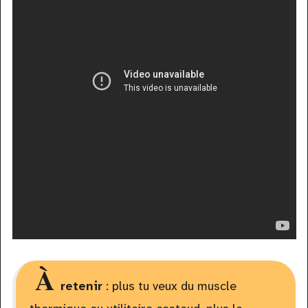
À
retenir
: plus tu veux du muscle