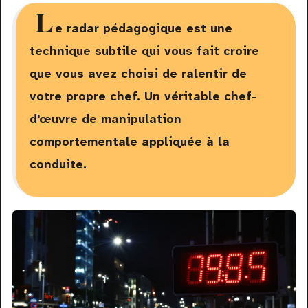
L
e radar pédagogique est une
technique subtile qui vous fait croire
que vous avez choisi de ralentir de
votre propre chef. Un véritable chef-
d'œuvre de manipulation
comportementale appliquée à la
conduite.