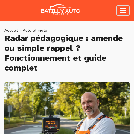
Skip
to
Toggl
main
naviga
content
You
Accueil
»
Auto et moto
Radar pédagogique : amende
are
ou simple rappel ?
here
Fonctionnement et guide
complet