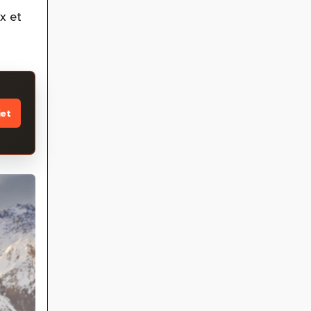
x et
jet