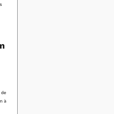
s
om
 de
on à