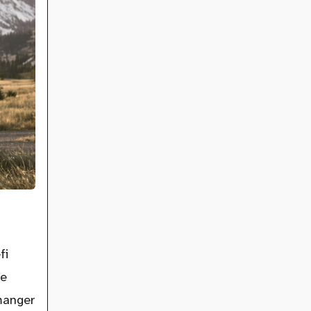
fi
re
 manger