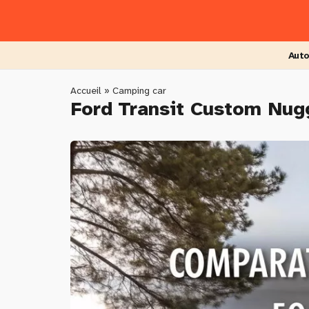
Skip
to
main
content
Auto
You
Accueil
»
Camping car
Ford Transit Custom Nugg
are
here