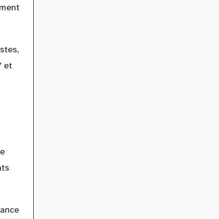
ement
stes,
" et
de
nts
lance