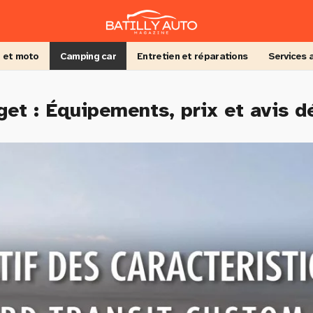
 et moto
Camping car
Entretien et réparations
Services 
et : Équipements, prix et avis dé