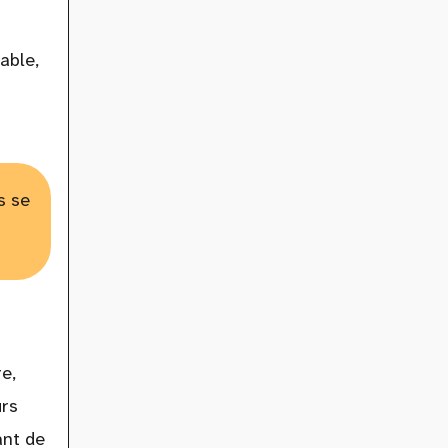
able,
s se
e,
urs
ant de