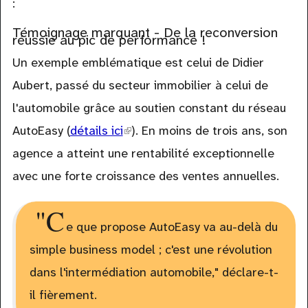
:
Témoignage marquant - De la reconversion
réussie au pic de performance !
Un exemple emblématique est celui de Didier
Aubert, passé du secteur immobilier à celui de
l'automobile grâce au soutien constant du réseau
AutoEasy (
détails ici
(link
). En moins de trois ans, son
agence a atteint une rentabilité exceptionnelle
is
avec une forte croissance des ventes annuelles.
external)
"C
e que propose AutoEasy va au-delà du
simple business model ; c'est une révolution
dans l'intermédiation automobile," déclare-t-
il fièrement.