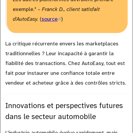
exemple." –
Franck D., client satisfait
d'AutoEasy.
(
source
(link
)
is
external)
La critique récurrente envers les marketplaces
traditionnelles ? Leur incapacité à garantir la
fiabilité des transactions. Chez AutoEasy, tout est
fait pour instaurer une confiance totale entre
vendeur et acheteur grâce à des contrôles stricts.
Innovations et perspectives futures
dans le secteur automobile
L’industrie automobile évolue rapidement, mais