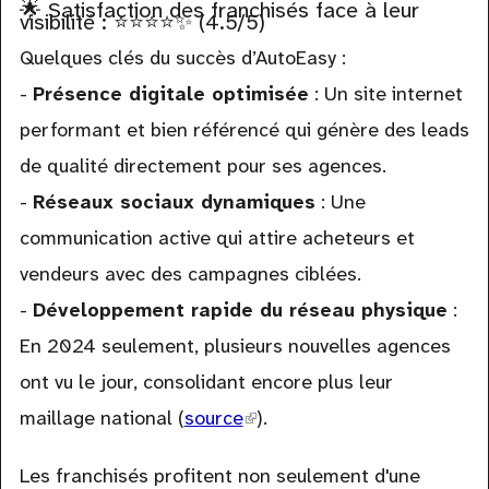
🌟 Satisfaction des franchisés face à leur
visibilité : ⭐⭐⭐⭐✨ (4.5/5)
Quelques clés du succès d’AutoEasy :
-
Présence digitale optimisée
: Un site internet
performant et bien référencé qui génère des leads
de qualité directement pour ses agences.
-
Réseaux sociaux dynamiques
: Une
communication active qui attire acheteurs et
vendeurs avec des campagnes ciblées.
-
Développement rapide du réseau physique
:
En 2024 seulement, plusieurs nouvelles agences
ont vu le jour, consolidant encore plus leur
maillage national (
source
(link
).
is
Les franchisés profitent non seulement d'une