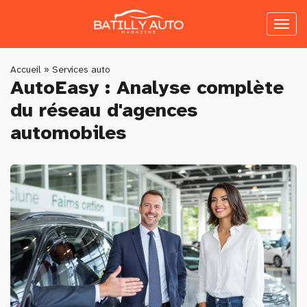
Skip
to
Toggl
main
naviga
content
You
Accueil
»
Services auto
AutoEasy : Analyse complète
are
du réseau d'agences
here
automobiles