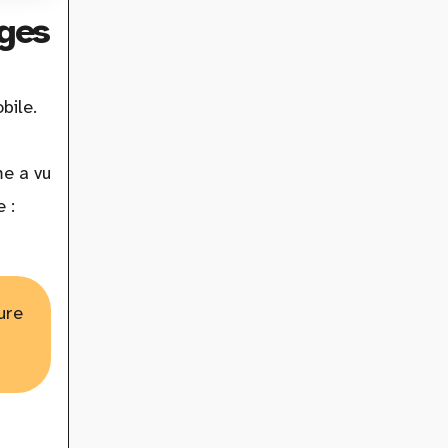
ages
bile.
me a vu
 :
ure