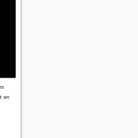
es
t en