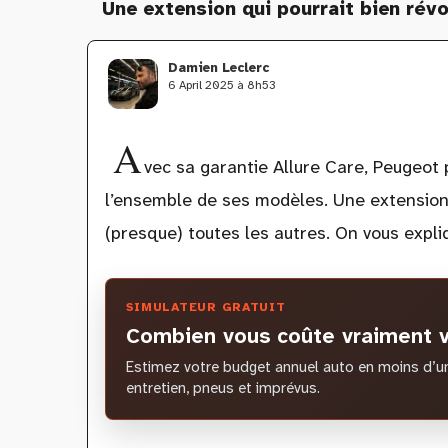
Une extension qui pourrait bien révo
Damien Leclerc
6 April 2025 à 8h53
A
vec sa garantie Allure Care, Peugeot
l’ensemble de ses modèles. Une extension q
(presque) toutes les autres. On vous expli
SIMULATEUR GRATUIT
Combien vous coûte vraiment v
Estimez votre budget annuel auto en moins d’un
entretien, pneus et imprévus.