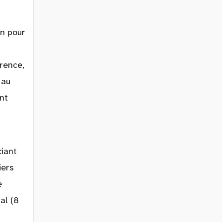
on pour
rence,
 au
nt
ciant
iers
e
al (8