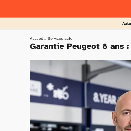
Skip
to
main
content
Auto
You
Accueil
»
Services auto
Garantie Peugeot 8 ans :
are
here