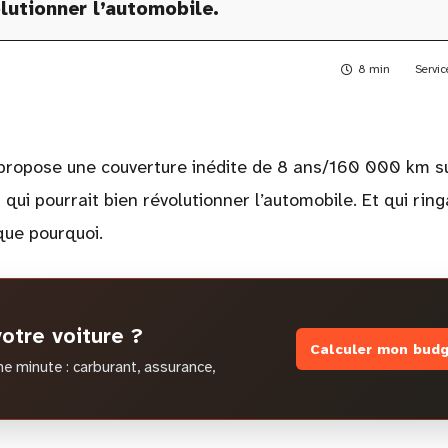
lutionner l’automobile.
8 min
Servic
 propose une couverture inédite de 8 ans/160 000 km s
ui pourrait bien révolutionner l’automobile. Et qui ring
que pourquoi.
otre voiture ?
Calculer mon budg
e minute : carburant, assurance,