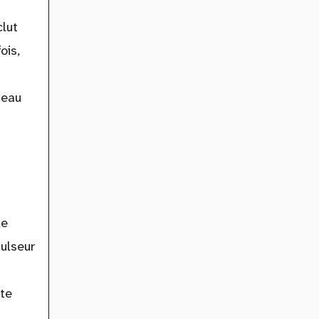
lut
ois,
seau
le
ulseur
nte