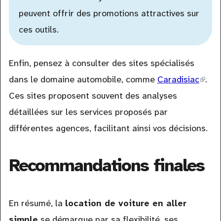
peuvent offrir des promotions attractives sur
ces outils.
Enfin, pensez à consulter des sites spécialisés
dans le domaine automobile, comme
Caradisiac
(link
.
Ces sites proposent souvent des analyses
is
détaillées sur les services proposés par
exter
différentes agences, facilitant ainsi vos décisions.
Recommandations finales
En résumé, la
location de voiture en aller
simple
se démarque par sa flexibilité, ses