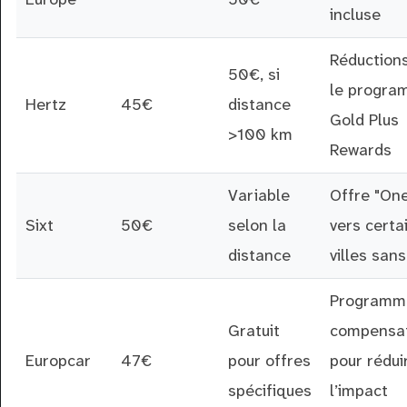
incluse
Réduction
50€, si
le progr
Hertz
45€
distance
Gold Plus
>100 km
Rewards
Variable
Offre "On
Sixt
50€
selon la
vers certa
distance
villes sans
Programm
Gratuit
compensat
Europcar
47€
pour offres
pour rédui
spécifiques
l’impact