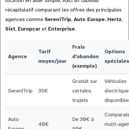
location en aller simple, voici un tableau
récapitulatif comparant les offres des principales
agences comme
SereniTrip
,
Auto Europe
,
Hertz
,
Sixt
,
Europcar
et
Enterprise
.
Frais
Tarif
Options
Agence
d'abandon
moyen/jour
spéciale
(exemple)
Gratuit sur
Véhicules
SereniTrip
35€
certains
électrique
trajets
disponible
Comparai
Auto
De 30€ à
40€
multi-age
Europe
50€