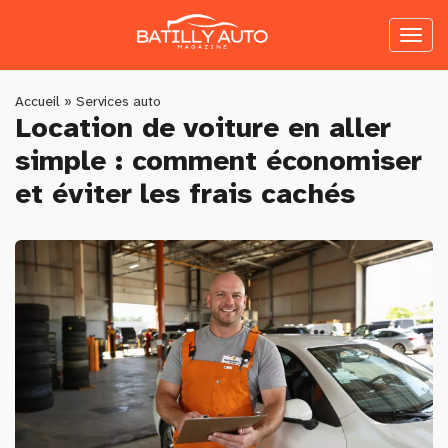
Skip
to
Toggl
main
naviga
content
You
Accueil
»
Services auto
Location de voiture en aller
are
simple : comment économiser
here
et éviter les frais cachés