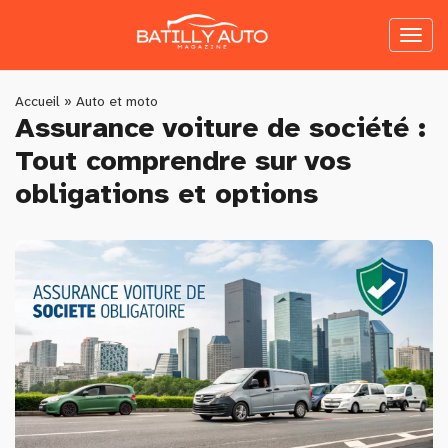
Skip
to
Toggl
main
naviga
content
You
Accueil
»
Auto et moto
Assurance voiture de société :
are
Tout comprendre sur vos
here
obligations et options