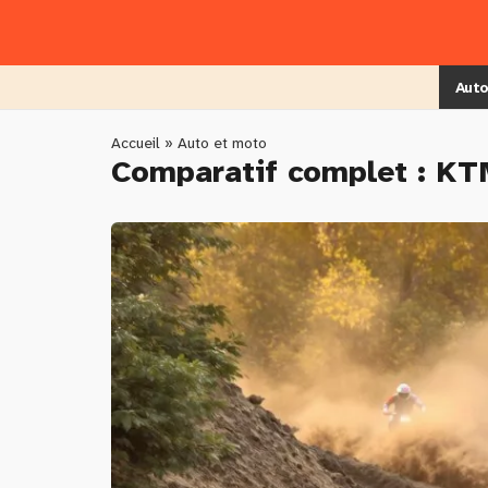
Skip
to
main
content
Auto
You
Accueil
»
Auto et moto
Comparatif complet : KT
are
here