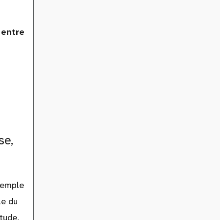
 entre
se,
xemple
le du
tude.