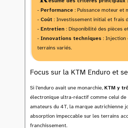
ésumé des critères principaux 
-
Performance
: Puissance moteur et ma
-
Coût
: Investissement initial et frais d
-
Entretien
: Disponibilité des pièces e
-
Innovations techniques
: Injection
terrains variés.
Focus sur la KTM Enduro et se
Si l'enduro avait une monarchie,
KTM y tr
électronique ultra-réactif comme celui d
amateurs du 4T, la marque autrichienne j
absorption impeccable sur les terrains acc
franchissement.