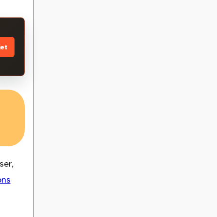
jet
ser,
ons