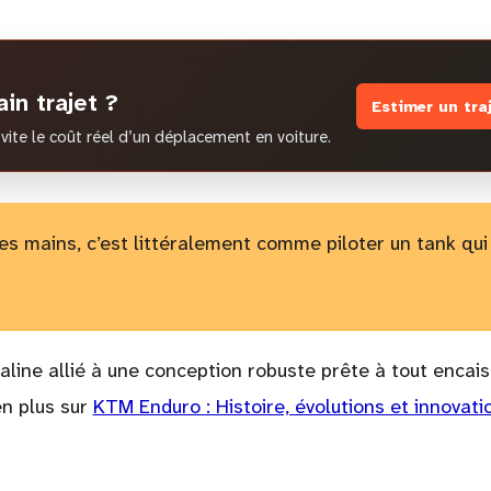
in trajet ?
Estimer un tra
vite le coût réel d’un déplacement en voiture.
es mains, c’est littéralement comme piloter un tank qui
line allié à une conception robuste prête à tout encais
n plus sur
KTM Enduro : Histoire, évolutions et innovati