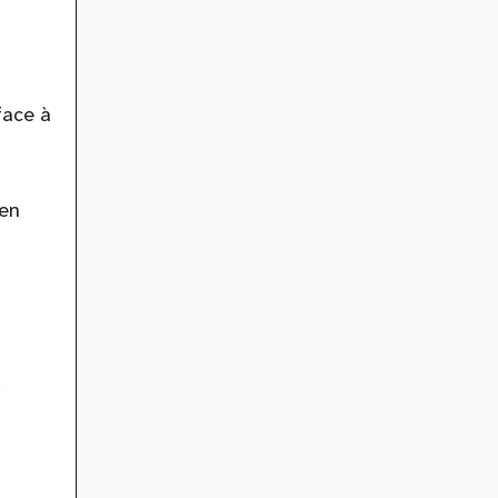
face à
 en
.