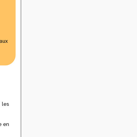
 aux
 les
e en