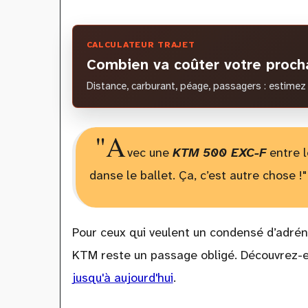
CALCULATEUR TRAJET
Combien va coûter votre procha
Distance, carburant, péage, passagers : estimez 
"A
vec une
KTM 500 EXC-F
entre l
danse le ballet. Ça, c’est autre chose !"
Pour ceux qui veulent un condensé d’adréna
KTM reste un passage obligé. Découvrez-e
jusqu'à aujourd'hui
.