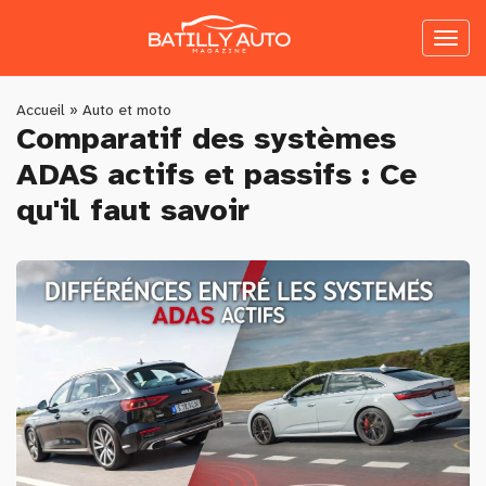
Skip
to
Toggl
main
naviga
content
You
Accueil
»
Auto et moto
Comparatif des systèmes
are
ADAS actifs et passifs : Ce
here
qu'il faut savoir