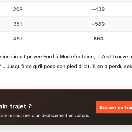
269
~430
351
~580
487
860
ion circuit privée Ford à Mortefontaine, il s'est trouvé 
.. Jusqu'à ce qu'il pose son pied droit. Il en a perdu se
in trajet ?
Estimer un tra
vite le coût réel d’un déplacement en voiture.