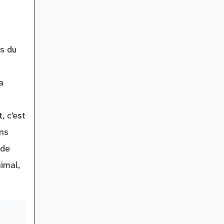
es du
a
, c'est
ans
 de
nimal,