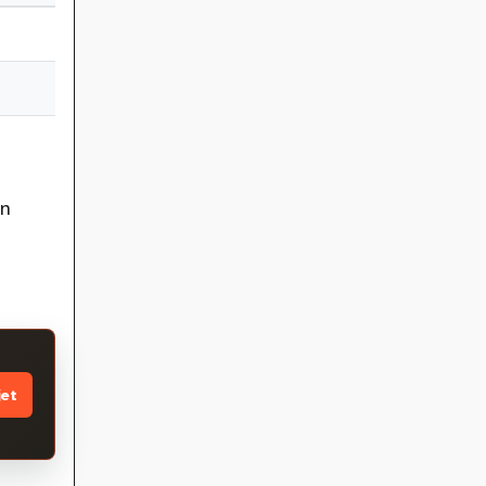
un
s
jet