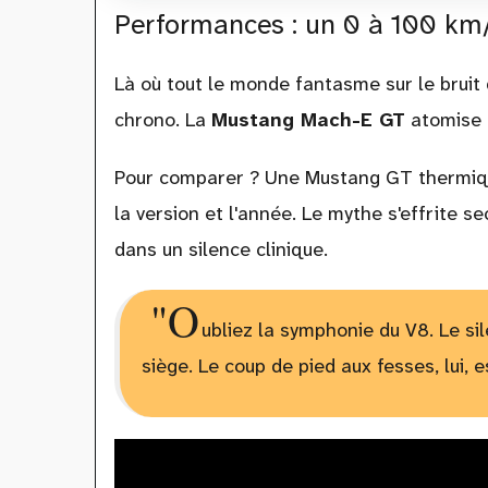
Performances : un 0 à 100 km/
Là où tout le monde fantasme sur le brui
chrono. La
Mustang Mach-E GT
atomise 
Pour comparer ? Une Mustang GT thermiqu
la version et l'année. Le mythe s'effrite s
dans un silence clinique.
"O
ubliez la symphonie du V8. Le s
siège. Le coup de pied aux fesses, lui, e