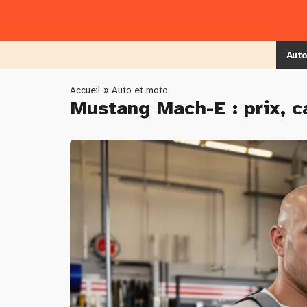
Skip
to
main
content
Auto
You
Accueil
»
Auto et moto
Mustang Mach-E : prix, c
are
here