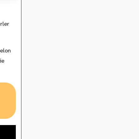
rler
elon
ie