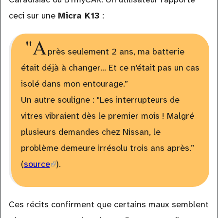
ceci sur une
Micra K13
:
"A
près seulement 2 ans, ma batterie
était déjà à changer... Et ce n'était pas un cas
isolé dans mon entourage.”
Un autre souligne : "Les interrupteurs de
vitres vibraient dès le premier mois ! Malgré
plusieurs demandes chez Nissan, le
problème demeure irrésolu trois ans après.”
(
source
(link
).
is
external)
Ces récits confirment que certains maux semblent