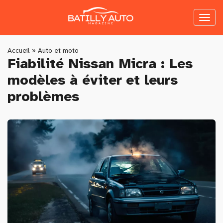
Skip
to
Toggl
main
naviga
content
You
Accueil
»
Auto et moto
Fiabilité Nissan Micra : Les
are
modèles à éviter et leurs
here
problèmes