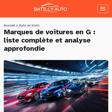
Skip
to
Toggl
main
naviga
content
You
Accueil
»
Auto et moto
Marques de voitures en G :
are
liste complète et analyse
here
approfondie