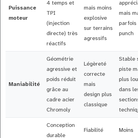
4 temps et
appréci
Puissance
mais moins
TPI
mais m
moteur
explosive
(injection
parfois
sur terrains
directe) très
punch
agressifs
réactifs
Géométrie
Stable 
Légèreté
agressive et
piste m
correcte
poids réduit
plus lo
Maniabilité
mais
grâce au
dans le
design plus
cadre acier
section
classique
Chromoly
techniq
Conception
Fiabilité
Moins
durable