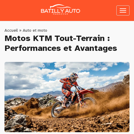
Skip
to
Toggl
main
naviga
content
You
Accueil
»
Auto et moto
Motos KTM Tout-Terrain :
are
Performances et Avantages
here