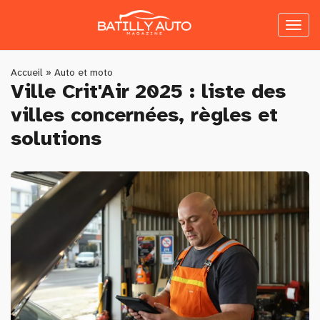
Skip
to
Toggl
main
naviga
content
You
Accueil
»
Auto et moto
Ville Crit'Air 2025 : liste des
are
villes concernées, règles et
here
solutions