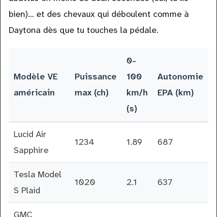
bien)… et des chevaux qui déboulent comme à
Daytona dès que tu touches la pédale.
0-
Modèle VE
Puissance
100
Autonomie
américain
max (ch)
km/h
EPA (km)
(s)
Lucid Air
1234
1.89
687
Sapphire
Tesla Model
1020
2.1
637
S Plaid
GMC