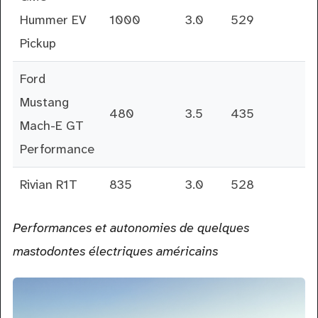
Hummer EV
1000
3.0
529
Pickup
Ford
Mustang
480
3.5
435
Mach-E GT
Performance
Rivian R1T
835
3.0
528
Performances et autonomies de quelques
mastodontes électriques américains