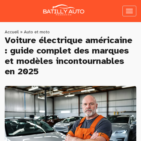
Skip
to
Toggl
main
naviga
content
You
Accueil
»
Auto et moto
Voiture électrique américaine
are
: guide complet des marques
here
et modèles incontournables
en 2025