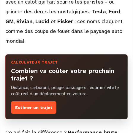
avec un culot qui fait sourire les puristes – ou
grincer des dents les nostalgiques.
Tesla
,
Ford
,
GM
,
Rivian
,
Lucid
et
Fisker
: ces noms claquent
comme des coups de fouet dans le paysage auto
mondial.
CALCULATEUR TRAJET
Combien va coûter votre prochain
trajet ?
Distance, carburant, péage, passagers : estimez vite le
coût réel d’un déplacement en voiture.
Estimer un trajet
Ce qui fait la différence ?
Performance brute
,