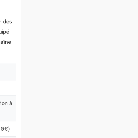
r des
uipé
haîne
sion à
00€)