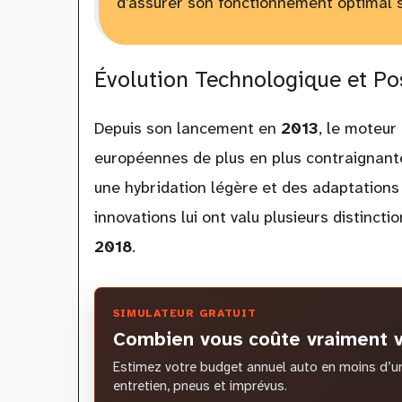
d’assurer son fonctionnement optimal s
Évolution Technologique et Po
Depuis son lancement en
2013
, le moteu
européennes de plus en plus contraignant
une hybridation légère et des adaptations
innovations lui ont valu plusieurs distinctio
2018
.
SIMULATEUR GRATUIT
Combien vous coûte vraiment v
Estimez votre budget annuel auto en moins d’un
entretien, pneus et imprévus.