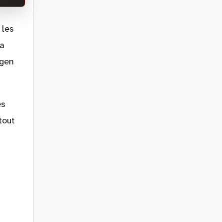
 les
sa
agen
es
tout