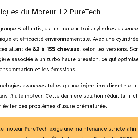
iques du Moteur 1.2 PureTech
roupe Stellantis, est un moteur trois cylindres essence
que et efficacité environnementale. Avec une cylindrée
nces allant de
82 à 155 chevaux
, selon les versions. So
ère associée à un turbo haute pression, ce qui optimise
consommation et les émissions.
nologies avancées telles qu'une
injection directe
et u
ns l'huile moteur. Cette dernière solution réduit la frict
r éviter des problèmes d’usure prématurée.
 le moteur PureTech exige une maintenance stricte afin