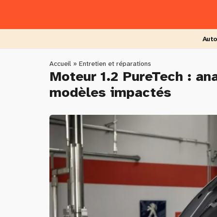
Skip
to
main
content
Auto
You
Accueil
»
Entretien et réparations
Moteur 1.2 PureTech : ana
are
modèles impactés
here