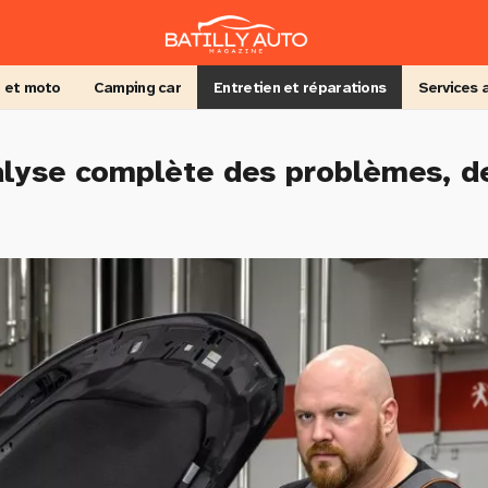
 et moto
Camping car
Entretien et réparations
Services 
lyse complète des problèmes, de 