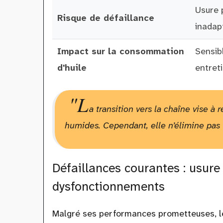
Usure 
Risque de défaillance
inadap
Impact sur la consommation
Sensibl
d'huile
entret
"L
a transition vers la chaîne vise à 
humides. Cependant, elle n’élimine pas t
Défaillances courantes : usure
dysfonctionnements
Malgré ses performances prometteuses, l