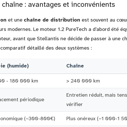
 chaîne : avantages et inconvénients
ion
et une
chaîne de distribution
est souvent au cœu
rs modernes. Le moteur 1.2 PureTech a d’abord été éq
oteur, avant que Stellantis ne décide de passer à une c
u comparatif détaillé des deux systèmes :
ie (humide)
Chaîne
00 - 180 000 km
> 240 000 km
Entretien réduit, mais ten
cement périodique
vérifier
conomique (~300-800€)
Plus onéreux (~1 000-1 5