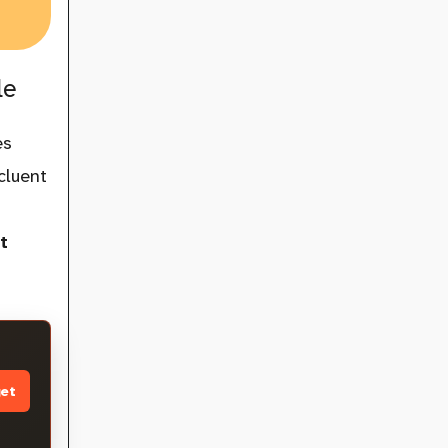
le
es
cluent
t
et