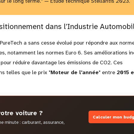
ur le long terme." — Étude technique Stellantis 2023.
sitionnement dans l’Industrie Automobi
r PureTech a sans cesse évolué pour répondre aux norm
es, notamment les normes Euro 6. Ses améliorations in
 pour réduire davantage les émissions de CO2. Ces
ns telles que le prix "
Moteur de l'année
" entre
2015 e
otre voiture ?
Calculer mon budg
e minute : carburant, assurance,