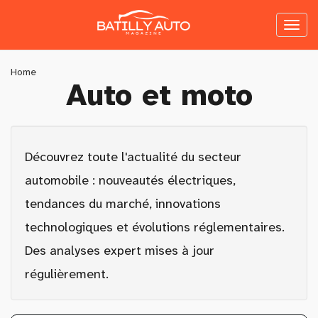
Skip
to
Toggl
main
naviga
content
You
Home
Auto et moto
are
here
Découvrez toute l'actualité du secteur
automobile : nouveautés électriques,
tendances du marché, innovations
technologiques et évolutions réglementaires.
Des analyses expert mises à jour
régulièrement.